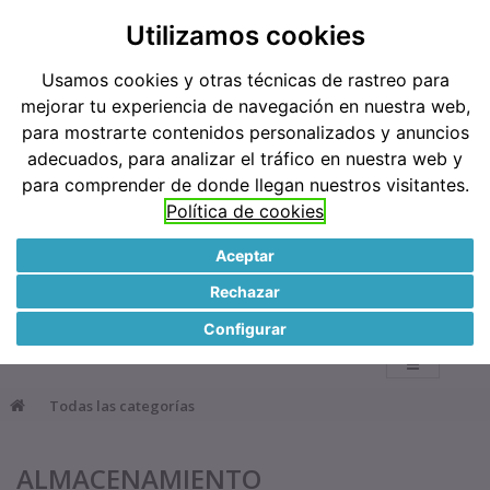
Teléfonos: 91 519 38 62 / 677 921 793
Utilizamos cookies
Usamos cookies y otras técnicas de rastreo para
Métodos de pago
mejorar tu experiencia de navegación en nuestra web,
para mostrarte contenidos personalizados y anuncios
adecuados, para analizar el tráfico en nuestra web y
para comprender de donde llegan nuestros visitantes.
Política de cookies
Aceptar
●
Rechazar
0
Configurar
Todas las categorías
ALMACENAMIENTO