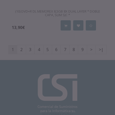
(10) DVD+R DL MEMOREX 8,5GB 8X DUAL LAYER * DOBLE
CAPA, SLIM SJC *
13,90€
1
2
3
4
5
6
7
8
9
>
>|