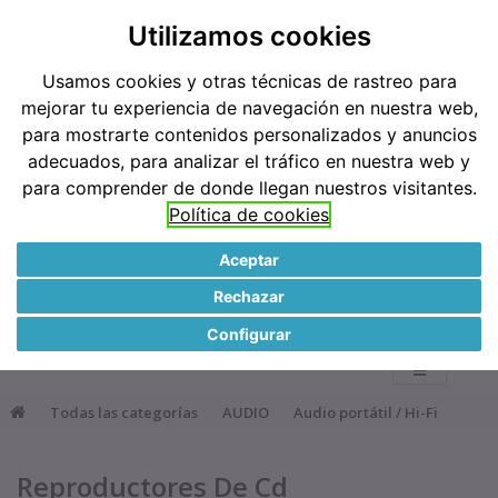
Teléfonos: 91 519 38 62 / 677 921 793
Utilizamos cookies
Usamos cookies y otras técnicas de rastreo para
Métodos de pago
mejorar tu experiencia de navegación en nuestra web,
para mostrarte contenidos personalizados y anuncios
adecuados, para analizar el tráfico en nuestra web y
para comprender de donde llegan nuestros visitantes.
Política de cookies
Aceptar
●
Rechazar
0
Configurar
Todas las categorías
AUDIO
Audio portátil / Hi-Fi
Reproductores De Cd