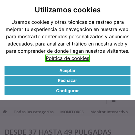
Teléfonos: 91 519 38 62 / 677 921 793
Utilizamos cookies
Usamos cookies y otras técnicas de rastreo para
Métodos de pago
mejorar tu experiencia de navegación en nuestra web,
para mostrarte contenidos personalizados y anuncios
adecuados, para analizar el tráfico en nuestra web y
para comprender de donde llegan nuestros visitantes.
Política de cookies
Aceptar
●
Rechazar
0
Configurar
Todas las categorías
MONITORES
Monitor Interactivo
DESDE 37 HASTA 49 PULGADAS