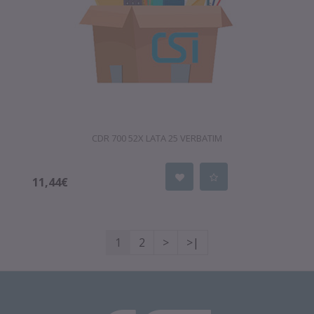
CDR 700 52X LATA 25 VERBATIM
11,44€
1
2
>
>|