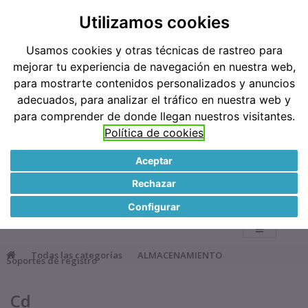
Teléfonos: 91 519 38 62 / 677 921 793
Utilizamos cookies
Usamos cookies y otras técnicas de rastreo para
Métodos de pago
mejorar tu experiencia de navegación en nuestra web,
para mostrarte contenidos personalizados y anuncios
adecuados, para analizar el tráfico en nuestra web y
para comprender de donde llegan nuestros visitantes.
Política de cookies
Aceptar
●
Rechazar
0
Configurar
Todas las categorías
ALMACENAMIENTO
Soportes de registro
Cd