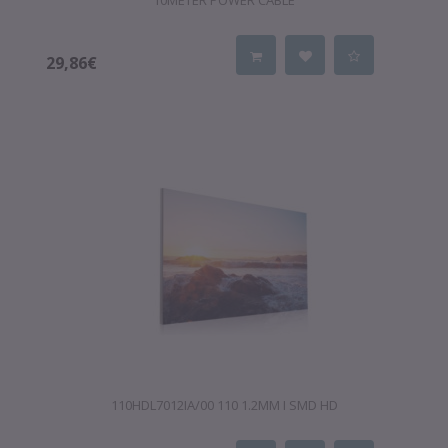
10METER POWER CABLE
29,86€
110HDL7012IA/00 110 1.2MM I SMD HD