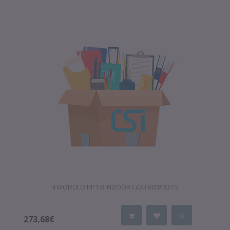
4 MODULO PP1.8 INDOOR GOB 600X337.5
273,68€