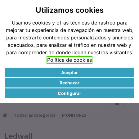
Teléfonos: 91 519 38 62 / 677 921 793
Utilizamos cookies
Usamos cookies y otras técnicas de rastreo para
Métodos de pago
mejorar tu experiencia de navegación en nuestra web,
para mostrarte contenidos personalizados y anuncios
adecuados, para analizar el tráfico en nuestra web y
para comprender de donde llegan nuestros visitantes.
Política de cookies
Aceptar
●
Rechazar
0
Configurar
Todas las categorías
MONITORES
Ledwall