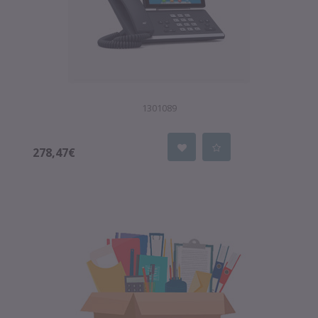
1301089
278,47€