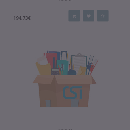
194,73€