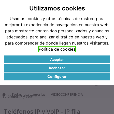
Teléfonos: 91 519 38 62 / 677 921 793
Utilizamos cookies
Usamos cookies y otras técnicas de rastreo para
Métodos de pago
mejorar tu experiencia de navegación en nuestra web,
para mostrarte contenidos personalizados y anuncios
adecuados, para analizar el tráfico en nuestra web y
para comprender de donde llegan nuestros visitantes.
Política de cookies
Aceptar
●
Rechazar
0
Configurar
Todas las categorías
VIDEOCONFERENCIA
Teléfonos IP y VoIP
Teléfonos IP y VoIP - IP fija