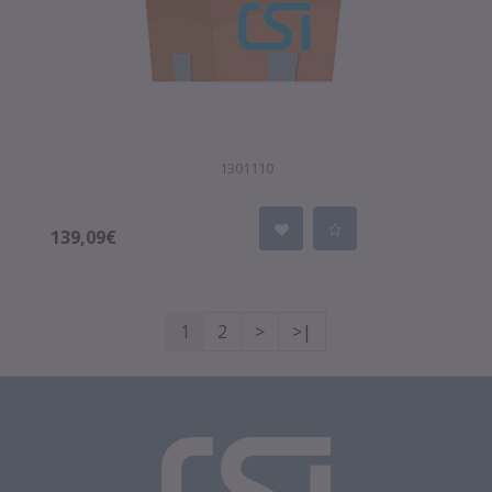
1301110
139,09€
1
2
>
>|