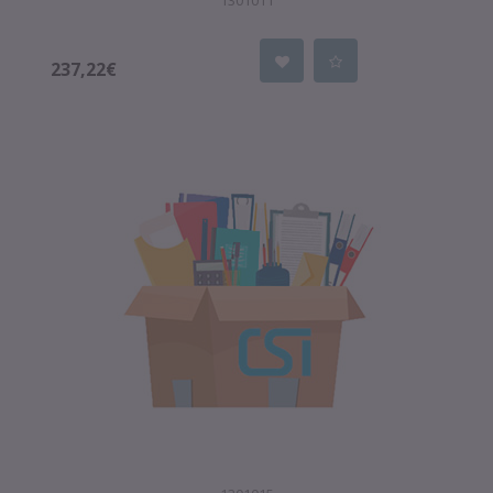
1301011
237,22€