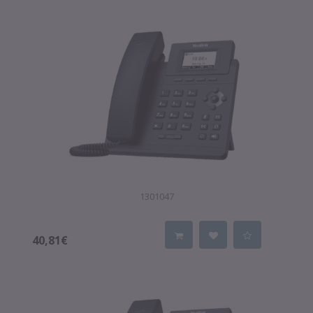
1301047
40,81€