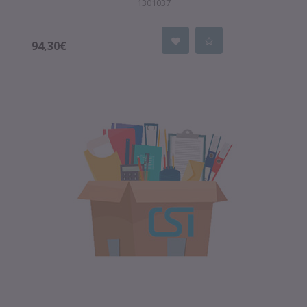
1301037
94,30€