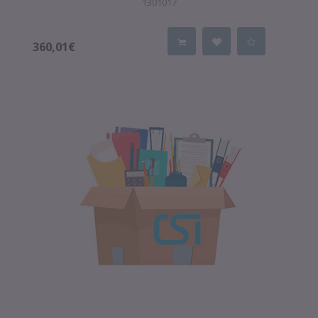
1301017
360,01€