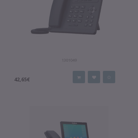
1301049
42,65€