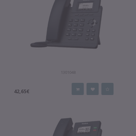
1301048
42,65€