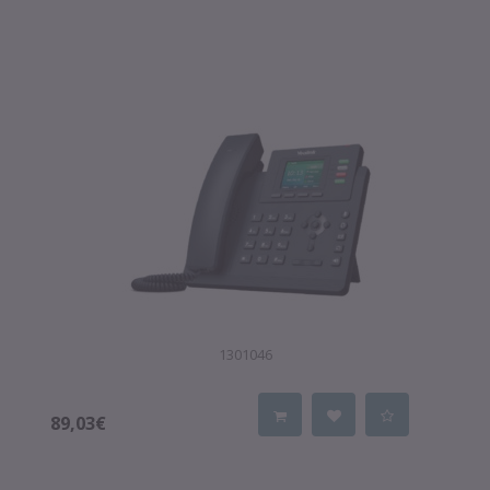
1301046
89,03€