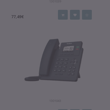
1301039
77,49€
1301043