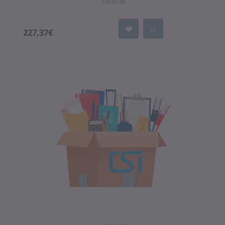
1301016
227,37€