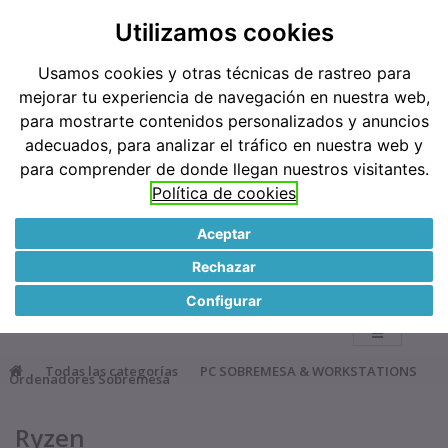
Teléfonos: 91 519 38 62 / 677 921 793
Utilizamos cookies
Usamos cookies y otras técnicas de rastreo para
Métodos de pago
mejorar tu experiencia de navegación en nuestra web,
para mostrarte contenidos personalizados y anuncios
adecuados, para analizar el tráfico en nuestra web y
para comprender de donde llegan nuestros visitantes.
Política de cookies
Aceptar
●
Rechazar
0
Configurar
Todas las categorías
PC SOBREMESA & WORKSTATIONS
Ordenadores Sobremesa
Ryzen