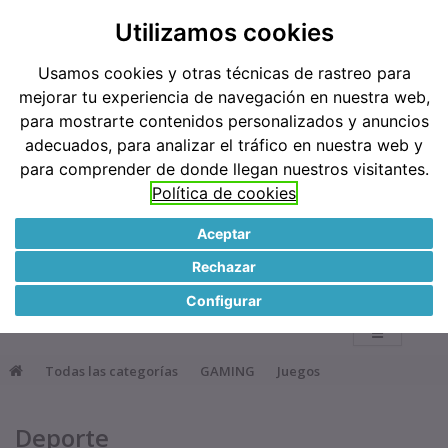
Teléfonos: 91 519 38 62 / 677 921 793
Utilizamos cookies
Usamos cookies y otras técnicas de rastreo para
Métodos de pago
mejorar tu experiencia de navegación en nuestra web,
para mostrarte contenidos personalizados y anuncios
adecuados, para analizar el tráfico en nuestra web y
para comprender de donde llegan nuestros visitantes.
Política de cookies
Aceptar
●
Rechazar
0
Configurar
Todas las categorías
GAMING
Juegos
Deporte