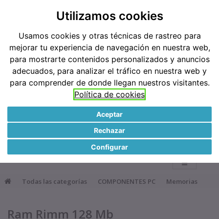
Teléfonos: 91 519 38 62 / 677 921 793
Utilizamos cookies
Usamos cookies y otras técnicas de rastreo para
Métodos de pago
mejorar tu experiencia de navegación en nuestra web,
para mostrarte contenidos personalizados y anuncios
adecuados, para analizar el tráfico en nuestra web y
para comprender de donde llegan nuestros visitantes.
Política de cookies
Aceptar
●
Rechazar
0
Configurar
Todas las categorías
COMPONENTES PC
Memorias
Ram Rimm 128 Mb