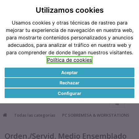
Teléfonos: 91 519 38 62 / 677 921 793
Utilizamos cookies
Usamos cookies y otras técnicas de rastreo para
Métodos de pago
mejorar tu experiencia de navegación en nuestra web,
para mostrarte contenidos personalizados y anuncios
adecuados, para analizar el tráfico en nuestra web y
para comprender de donde llegan nuestros visitantes.
Política de cookies
Aceptar
●
Rechazar
0
Configurar
Todas las categorías
PC SOBREMESA & WORKSTATIONS
Orden./Servid. Medio Ensemblado