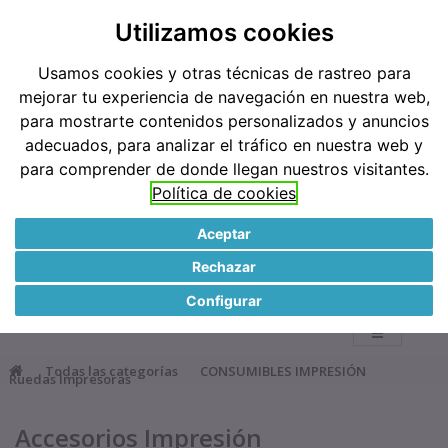
Teléfonos: 91 519 38 62 / 677 921 793
Utilizamos cookies
Usamos cookies y otras técnicas de rastreo para
Métodos de pago
mejorar tu experiencia de navegación en nuestra web,
para mostrarte contenidos personalizados y anuncios
adecuados, para analizar el tráfico en nuestra web y
para comprender de donde llegan nuestros visitantes.
Política de cookies
Aceptar
●
Rechazar
0
Configurar
Todas las categorías
CONSUMIBLES IMPRESIÓN
Ruedas Impresoras
Accesorios Impresión