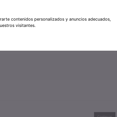
étodos de pago
trarte contenidos personalizados y anuncios adecuados,
estros visitantes.
●
0
SERVICIOS
Continuar