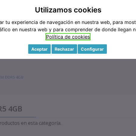
3
M
Utilizamos cookies
ar tu experiencia de navegación en nuestra web, para mos
tráfico en nuestra web y para comprender de donde llegan nu
Política de cookies
Aceptar
Rechazar
Configurar
MARCAS
CONTACTO
TIENDA
M DDR5 4GB
5 4GB
oductos en esta categoría.