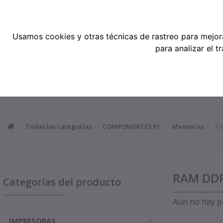
Teléfonos: 91 519 38 62 / 677 921 79
Usamos cookies y otras técnicas de rastreo para mejor
para analizar el 
TODAS LAS CATEGORÍAS
INICIO
Todas las categorías
COMPONENTES PC
Memorias
RA
RAM DDR
Categorías del producto
Aún no hay pr
IMPRESORAS