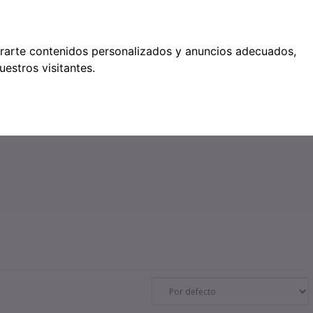
étodos de pago
trarte contenidos personalizados y anuncios adecuados,
estros visitantes.
●
0
SERVICIOS