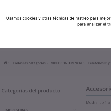
Teléfonos: 91 519 38 62 / 677 921 79
Usamos cookies y otras técnicas de rastreo para mejor
para analizar el 
TODAS LAS CATEGORÍAS
INICIO
Todas las categorías
VIDEOCONFERENCIA
Teléfonos IP y
Accesorio
Categorías del producto
Mostrando 1 a 6
IMPRESORAS