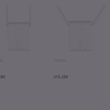
15
1302016
28€
315,28€