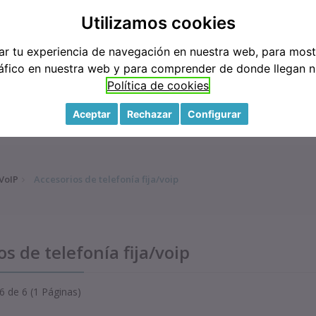
3
M
Utilizamos cookies
ar tu experiencia de navegación en nuestra web, para mos
tráfico en nuestra web y para comprender de donde llegan nu
Política de cookies
Aceptar
Rechazar
Configurar
MARCAS
CONTACTO
TIENDA
 VoIP
Accesorios de telefonía fija/voip
s de telefonía fija/voip
 de 6 (1 Páginas)