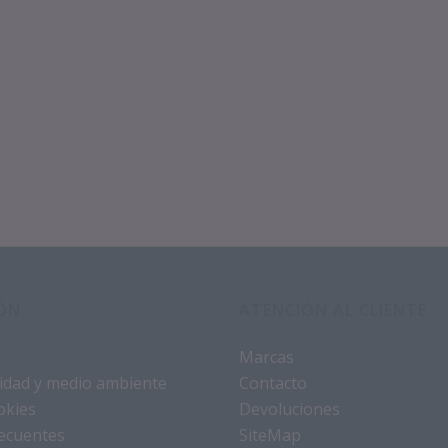
ÓN
ATENCIÓN AL CLIENTE
Marcas
alidad y medio ambiente
Contacto
okies
Devoluciones
ecuentes
SiteMap