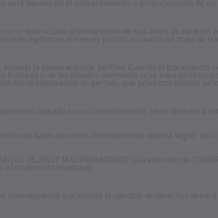
to está basado en el consentimiento o en la ejecución de un
 no se lleve a cabo el tratamiento de sus datos de carácter 
interés legítimo o el interés público o cuando se trate de t
incluida la elaboración de perfiles: Cuando el tratamiento n
ón Europea o de los Estados miembros ni se basa en el conse
uida la elaboración de perfiles, que produzca efectos jurídi
tratamiento basado en su consentimiento, tiene derecho a re
ección de datos descritos anteriormente deberá seguir las si
 CAMARILLO 26,28037 MADRID(MADRID) (a la atención de CO
o a Info@csinformatica.es .
les (interesado/a) que solicite el ejercicio de derechos deberá