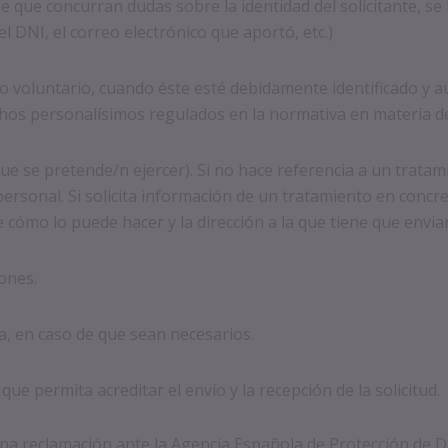
 que concurran dudas sobre la identidad del solicitante, se le
DNI, el correo electrónico que aportó, etc.)
l o voluntario, cuando éste esté debidamente identificado y a
echos personalísimos regulados en la normativa en materia d
que se pretende/n ejercer). Si no hace referencia a un tratam
rsonal. Si solicita información de un tratamiento en concreto
de cómo lo puede hacer y la dirección a la que tiene que envi
iones.
a, en caso de que sean necesarios.
que permita acreditar el envío y la recepción de la solicitud.
una reclamación ante la Agencia Española de Protección de 