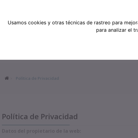
Teléfonos: 91 519 38 62 / 677 921 79
Usamos cookies y otras técnicas de rastreo para mejor
para analizar el 
TODAS LAS CATEGORÍAS
INICIO
Política de Privacidad
Política de Privacidad
Datos del propietario de la web: