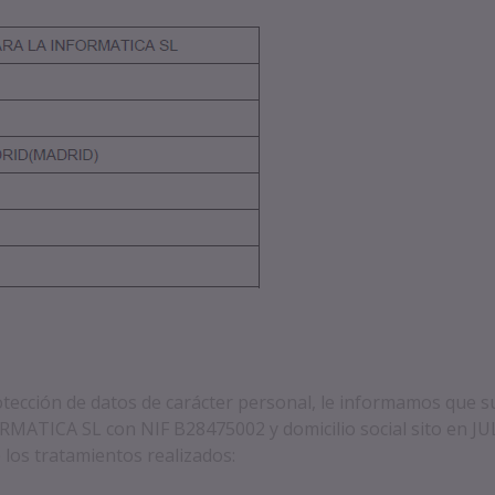
otección de datos de carácter personal, le informamos que s
MATICA SL con NIF B28475002 y domicilio social sito en
 los tratamientos realizados: