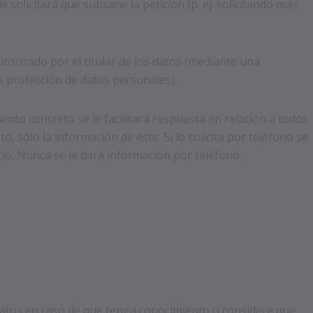
 solicitará que subsane la petición (p. ej. solicitando más
utorizado por el titular de los datos (mediante una
e protección de datos personales).
iento concreto se le facilitará respuesta en relación a todos
, sólo la información de éste. Si lo solicita por teléfono se
arlo. Nunca se le dará información por teléfono.
Datos en caso de que tenga conocimiento o considere que