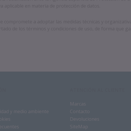
 aplicable en materia de protección de datos.
promete a adoptar las medidas técnicas y organizativas 
rtado de los términos y condiciones de uso, de forma que gara
ÓN
ATENCIÓN AL CLIENTE
Marcas
alidad y medio ambiente
Contacto
okies
Devoluciones
ecuentes
SiteMap