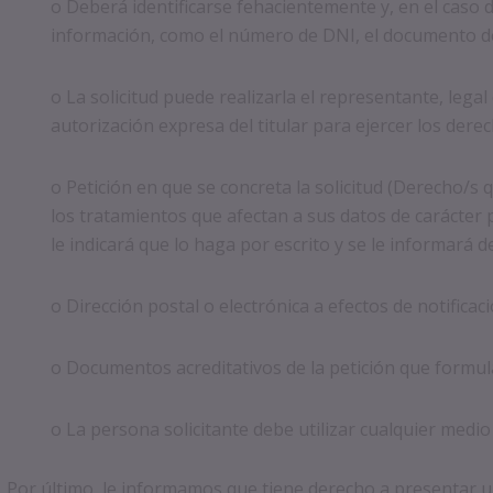
o Deberá identificarse fehacientemente y, en el caso de
información, como el número de DNI, el documento del 
o La solicitud puede realizarla el representante, lega
autorización expresa del titular para ejercer los der
o Petición en que se concreta la solicitud (Derecho/s 
los tratamientos que afectan a sus datos de carácter pe
le indicará que lo haga por escrito y se le informará 
o Dirección postal o electrónica a efectos de notificac
o Documentos acreditativos de la petición que formul
o La persona solicitante debe utilizar cualquier medio 
Por último, le informamos que tiene derecho a presentar 