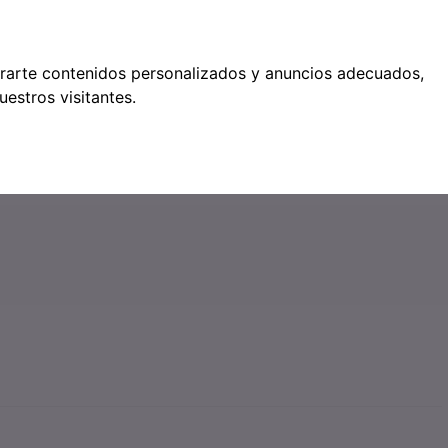
étodos de pago
trarte contenidos personalizados y anuncios adecuados,
estros visitantes.
●
0
SERVICIOS