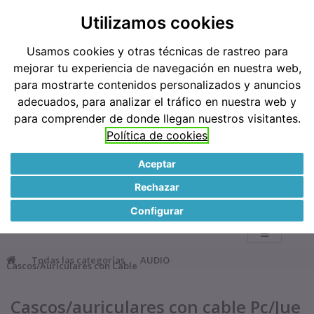
Teléfonos: 91 519 38 62 / 677 921 793
Utilizamos cookies
Usamos cookies y otras técnicas de rastreo para
Métodos de pago
mejorar tu experiencia de navegación en nuestra web,
para mostrarte contenidos personalizados y anuncios
adecuados, para analizar el tráfico en nuestra web y
para comprender de donde llegan nuestros visitantes.
Política de cookies
Aceptar
●
Rechazar
0
Configurar
Todas las categorías
AUDIO
Cascos/Auriculares con Cable
Cascos/auriculares con cable Pc/Jue