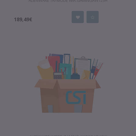
ALIENWARE TRI-MODE WIR.GAMINGAW725H
189,49€