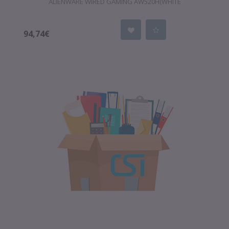
ALIENWARE WIRED GAMING AW520H(WHITE
94,74€