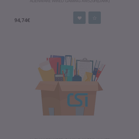
ALIENWARE WIRED GAMING AW520H(DARK)
94,74€