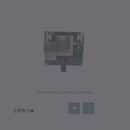
HPE MR216I-A GEN10 CONTROLL
2.070,14€