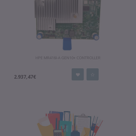
HPE MR416I-A GEN10+ CONTROLLER
2.937,47€