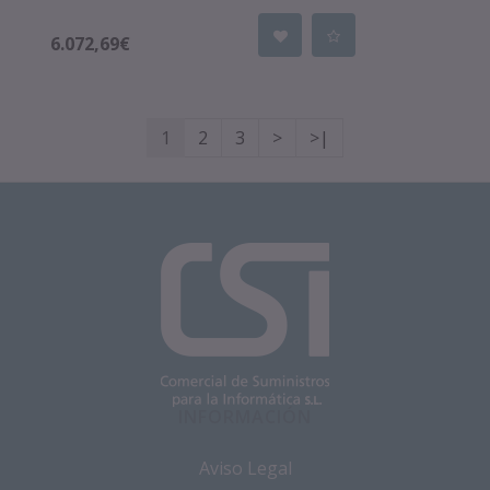
6.072,69€
1
2
3
>
>|
INFORMACIÓN
Aviso Legal