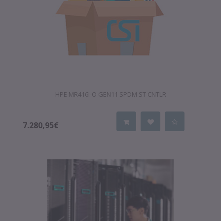
HPE MR416I-O GEN11 SPDM ST CNTLR
7.280,95€