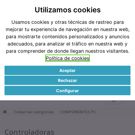
Teléfonos: 91 519 38 62 / 677 921 793
Utilizamos cookies
Usamos cookies y otras técnicas de rastreo para
Métodos de pago
mejorar tu experiencia de navegación en nuestra web,
para mostrarte contenidos personalizados y anuncios
adecuados, para analizar el tráfico en nuestra web y
para comprender de donde llegan nuestros visitantes.
Política de cookies
Aceptar
●
Rechazar
0
Configurar
Todas las categorías
COMPONENTES PC
Controladoras