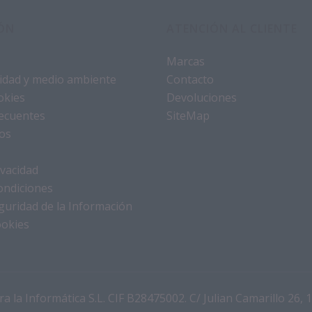
ÓN
ATENCIÓN AL CLIENTE
Marcas
alidad y medio ambiente
Contacto
okies
Devoluciones
ecuentes
SiteMap
os
ivacidad
ondiciones
eguridad de la Información
ookies
a la Informática S.L. CIF B28475002. C/ Julian Camarillo 26, 