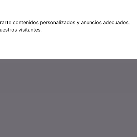
étodos de pago
trarte contenidos personalizados y anuncios adecuados,
estros visitantes.
●
0
SERVICIOS