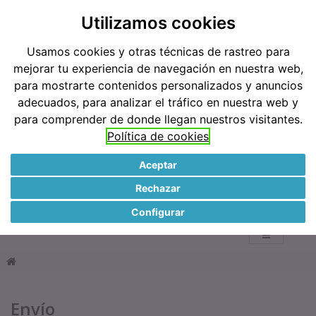
Teléfonos: 91 519 38 62 / 677 921 793
Utilizamos cookies
Usamos cookies y otras técnicas de rastreo para
Métodos de pago
mejorar tu experiencia de navegación en nuestra web,
para mostrarte contenidos personalizados y anuncios
adecuados, para analizar el tráfico en nuestra web y
para comprender de donde llegan nuestros visitantes.
Política de cookies
Aceptar
●
Rechazar
0
Configurar
Envío